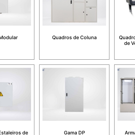
Modular
Quadros de Coluna
Quadro
de V
staleiros de
Gama DP
Armá