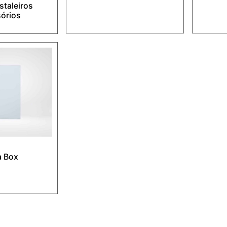
staleiros
sórios
 Box