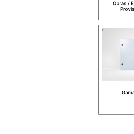
Obras / E
Provi
Gama