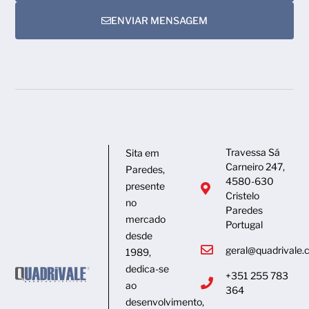
ENVIAR MENSAGEM
Travessa Sá
Sita em
Carneiro 247,
Paredes,
4580-630
presente
Cristelo
no
Paredes
mercado
Portugal
desde
geral@quadrivale
1989,
dedica-se
+351 255 783
ao
364
desenvolvimento,